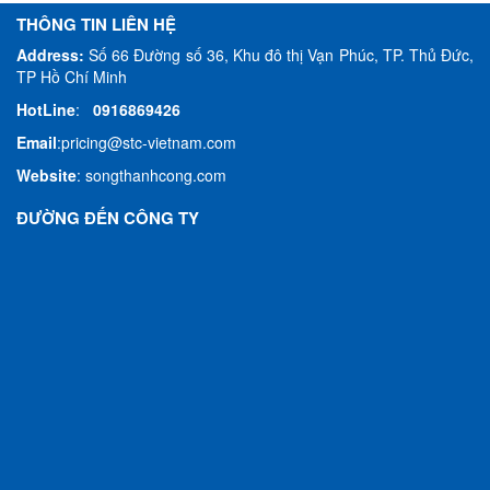
THÔNG TIN LIÊN HỆ
Address:
Số 66 Đường số 36, Khu đô thị Vạn Phúc, TP. Thủ Đức,
TP Hồ Chí Minh
HotLine
:
0916869426
Email
:
pricing@stc-vietnam.com
Website
:
songthanhcong.com
ĐƯỜNG ĐẾN CÔNG TY