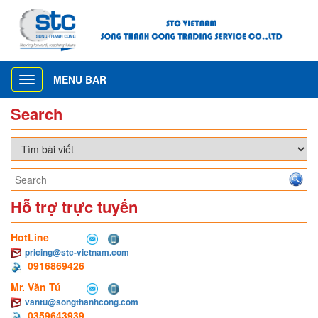
MENU BAR
Toggle
navigation
Search
Hỗ trợ trực tuyến
HotLine
pricing@stc-vietnam.com
0916869426
Mr. Văn Tú
vantu@songthanhcong.com
0359643939