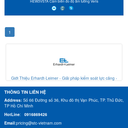
HEW3VSTA Cảm biến đo độ ẩm tường Veris
1
át lực căng -
Giới Thiệu Erhardt-Leimer - Giải pháp kiểm soát l
Erhardt Leimer VietNam
THÔNG TIN LIÊN HỆ
Address:
Số 66 Đường số 36, Khu đô thị Vạn Phúc, TP. Thủ Đức,
TP Hồ Chí Minh
HotLine
:
0916869426
Email
:
pricing@stc-vietnam.com