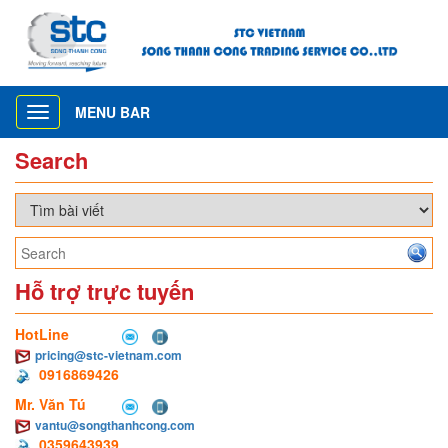
MENU BAR
Toggle
navigation
Search
Hỗ trợ trực tuyến
HotLine
pricing@stc-vietnam.com
0916869426
Mr. Văn Tú
vantu@songthanhcong.com
0359643939