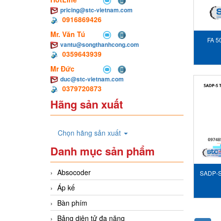
pricing@stc-vietnam.com
0916869426
Mr. Văn Tú
FA 5
vantu@songthanhcong.com
0359643939
sư
Mr Đức
duc@stc-vietnam.com
0379720873
Hãng sản xuất
Chọn hãng sản xuất
Danh mục sản phẩm
Absocoder
SADP-S 
Áp kế
Bàn phím
Bảng diện tử đa năng