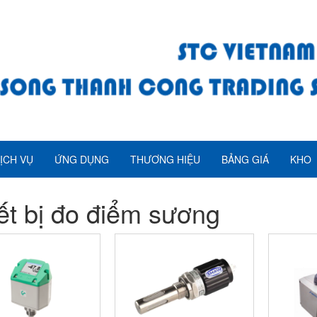
ỊCH VỤ
ỨNG DỤNG
THƯƠNG HIỆU
BẢNG GIÁ
KHO
ết bị đo điểm sương