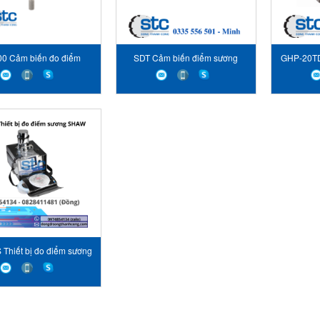
00 Cảm biến đo điểm
SDT Cảm biến điểm sương
GHP-20TD
ơng CS Instruments
Shaw
và nh
Thiết bị đo điểm sương
SHAW