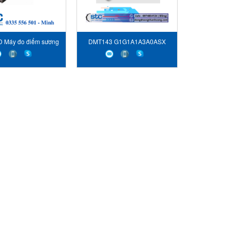
 Máy đo điểm sương
DMT143 G1G1A1A3A0ASX
iệt độ Vinostech
Thiết bị đo điểm sương Vaisala