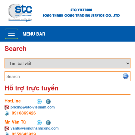
MENU BAR
Toggle
navigation
Search
Hỗ trợ trực tuyến
HotLine
pricing@stc-vietnam.com
0916869426
Mr. Văn Tú
vantu@songthanhcong.com
0359643939