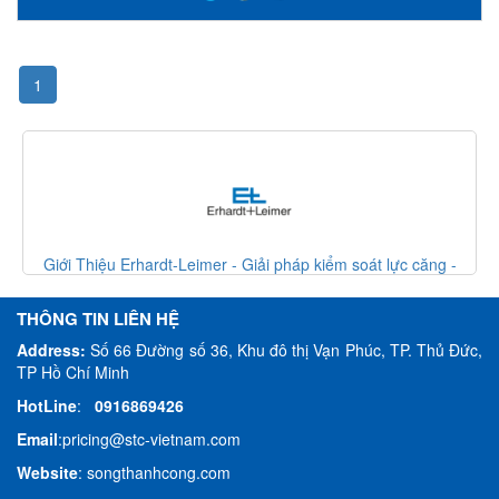
1
-
Giới Thiệu Erhardt-Leimer - Giải pháp kiểm soát lực căng -
Erhardt Leimer VietNam
THÔNG TIN LIÊN HỆ
Address:
Số 66 Đường số 36, Khu đô thị Vạn Phúc, TP. Thủ Đức,
TP Hồ Chí Minh
HotLine
:
0916869426
Email
:
pricing@stc-vietnam.com
Website
:
songthanhcong.com