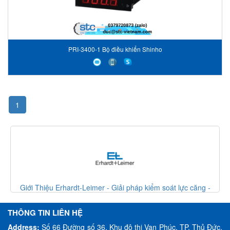
PRI-3400-1 Bộ điều khiển Shinho
1
 lực căng -
Giới Thiệu Erhardt-Leimer - Giải pháp kiểm soát lực 
Erhardt Leimer VietNam
THÔNG TIN LIÊN HỆ
Address:
Số 66 Đường số 36, Khu đô thị Vạn Phúc, TP. Thủ Đức,