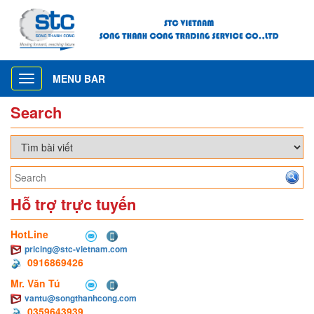
MENU BAR
Toggle
navigation
Search
Hỗ trợ trực tuyến
HotLine
pricing@stc-vietnam.com
0916869426
Mr. Văn Tú
vantu@songthanhcong.com
0359643939