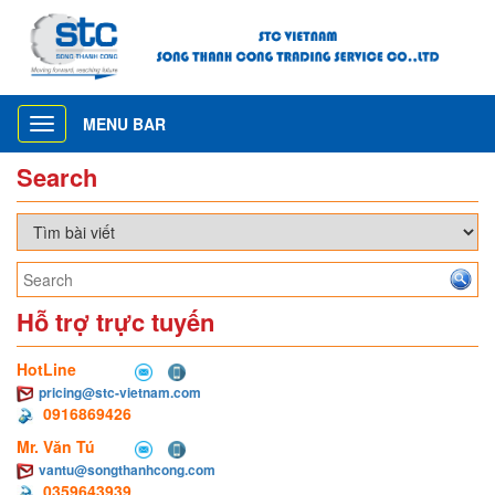
MENU BAR
Toggle
navigation
Search
Hỗ trợ trực tuyến
HotLine
pricing@stc-vietnam.com
0916869426
Mr. Văn Tú
vantu@songthanhcong.com
0359643939