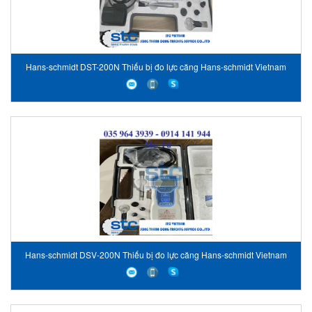
Hans-schmidt DST-200N Thiếu bị đo lực căng Hans-schmidt Vietnam
Hans-schmidt DSV-200N Thiếu bị đo lực căng Hans-schmidt Vietnam