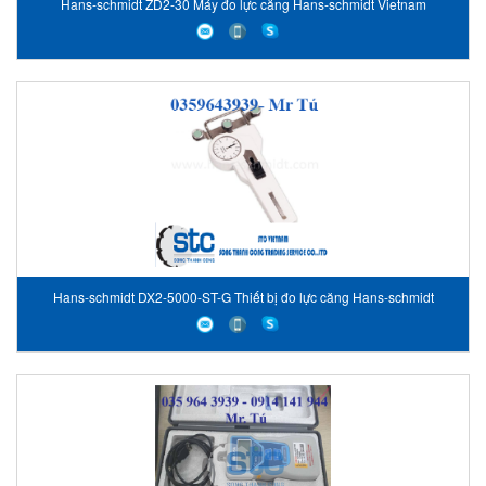
Hans-schmidt ZD2-30 Máy đo lực căng Hans-schmidt Vietnam
Hans-schmidt DX2-5000-ST-G Thiết bị đo lực căng Hans-schmidt
Vietnam