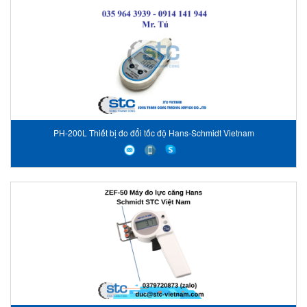
PH-200L Thiết bị đo đổi tốc độ Hans-Schmidt Vietnam