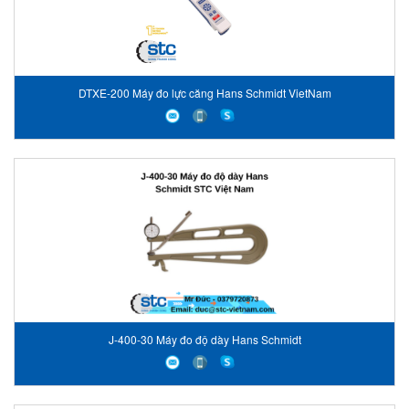
DTXE-200 Máy đo lực căng Hans Schmidt VietNam
J-400-30 Máy đo độ dày Hans Schmidt