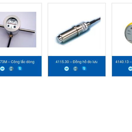
73M – Công tắc dòng
4115.30 – Đồng hồ đo lưu
4140.13 –
 nội tuyến cho dầu –
lượng dầu- Captor Web sensor
Captor W
Captor Web
Vietnam – STC Vietnam