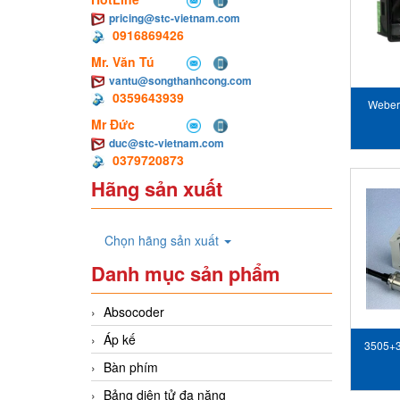
pricing@stc-vietnam.com
0916869426
Mr. Văn Tú
vantu@songthanhcong.com
0359643939
Weber
Mr Đức
đo lư
duc@stc-vietnam.com
0379720873
Hãng sản xuất
Chọn hãng sản xuất
Danh mục sản phẩm
Absocoder
Áp kế
3505+3
Bàn phím
lượng
Bảng diện tử đa năng