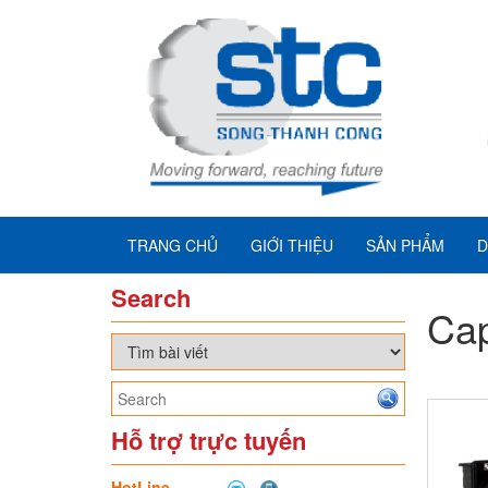
TRANG CHỦ
GIỚI THIỆU
SẢN PHẨM
D
Search
Cap
Hỗ trợ trực tuyến
HotLine