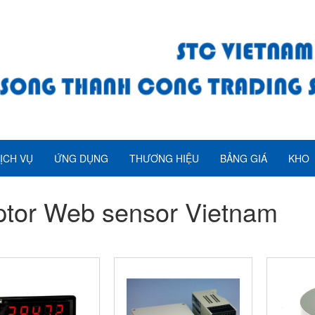
ỊCH VỤ
ỨNG DỤNG
THƯƠNG HIỆU
BẢNG GIÁ
KHO
tor Web sensor Vietnam