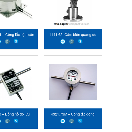
1 – Công tắc tiệm cận
1141.62 -Cảm biến quang dò
– Captor Web sensor
kim loại nóng – Captor Web
Vietnam
sensor Vietnam
0 – Đồng hồ đo lưu
4321.73M – Công tắc dòng
i tuyến – Captor Web
chảy nội tuyến cho dầu –
sensor
Captor Web