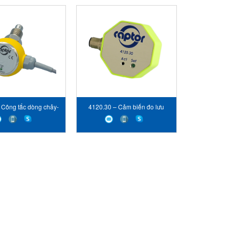
 Công tắc dòng chảy-
4120.30 – Cảm biến đo lưu
eb sensor Vietnam –
lượng- Captor Web sensor
STC Vietnam
Vietnam – STC Vietnam