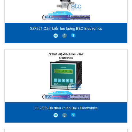
SZ7261 Cảm biến lưu lượng B&C Electronics
CL7685 Bộ điều khiển B&C Electronics