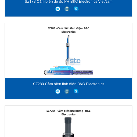
SZ173 Cảm biến đo độ PH B&C Electronics VietNam
SZ283 Cảm biến tĩnh điện B&C Electronics