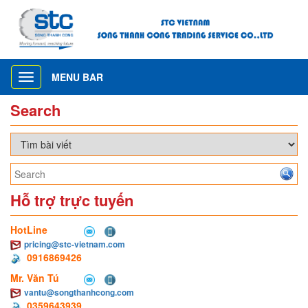
MENU BAR
Toggle
navigation
Search
Hỗ trợ trực tuyến
HotLine
pricing@stc-vietnam.com
0916869426
Mr. Văn Tú
vantu@songthanhcong.com
0359643939