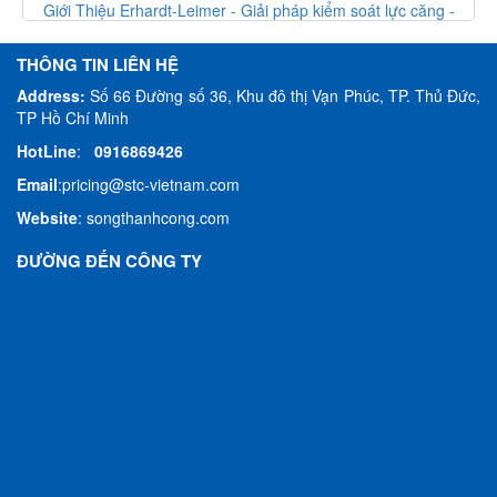
Giới Thiệu Erhardt-Leimer - Giải pháp kiểm soát lực căng -
Erhardt Leimer VietNam
THÔNG TIN LIÊN HỆ
Address:
Số 66 Đường số 36, Khu đô thị Vạn Phúc, TP. Thủ Đức,
TP Hồ Chí Minh
HotLine
:
0916869426
Email
:
pricing@stc-vietnam.com
Website
:
songthanhcong.com
ĐƯỜNG ĐẾN CÔNG TY