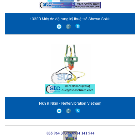
1332B Máy đo độ rung kỹ thuật số Showa Sokki
Nkh & Nkm - Nettervibration Vietnam