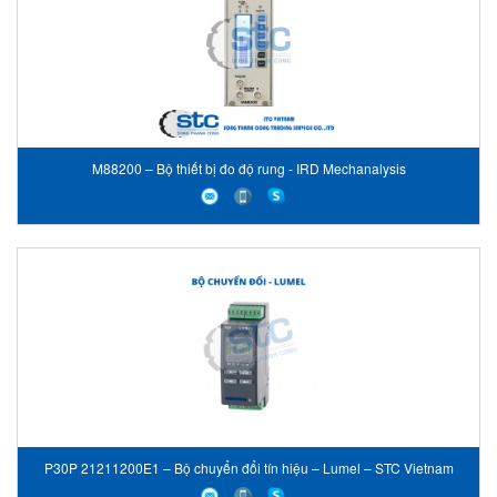
M88200 – Bộ thiết bị đo độ rung - IRD Mechanalysis
P30P 21211200E1 – Bộ chuyển đổi tín hiệu – Lumel – STC Vietnam