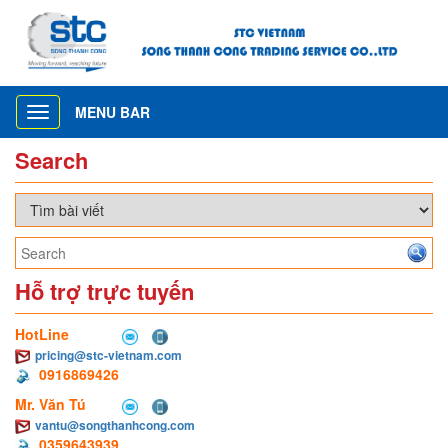
MENU BAR
Toggle
navigation
Search
Hỗ trợ trực tuyến
HotLine
pricing@stc-vietnam.com
0916869426
Mr. Văn Tú
vantu@songthanhcong.com
0359643939