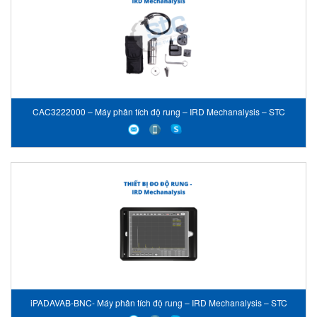
CAC3222000 – Máy phân tích độ rung – IRD Mechanalysis – STC
iPADAVAB-BNC- Máy phân tích độ rung – IRD Mechanalysis – STC