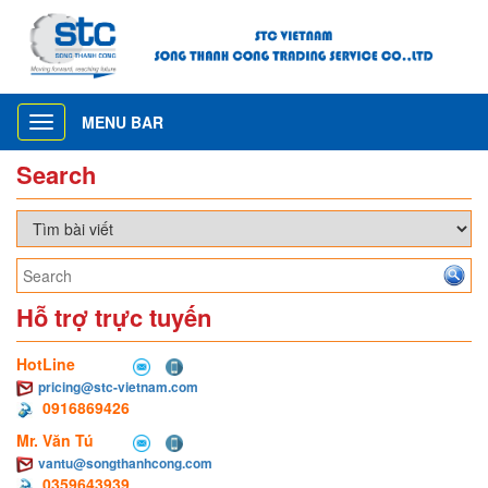
MENU BAR
Toggle
navigation
Search
Hỗ trợ trực tuyến
HotLine
pricing@stc-vietnam.com
0916869426
Mr. Văn Tú
vantu@songthanhcong.com
0359643939