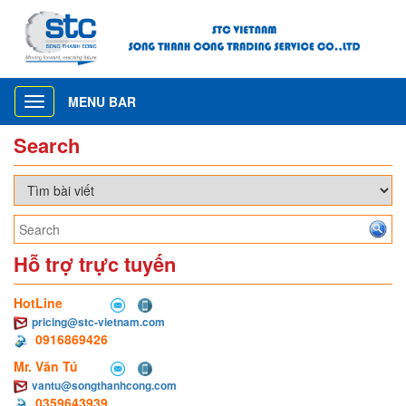
MENU BAR
Toggle
navigation
Search
Hỗ trợ trực tuyến
HotLine
pricing@stc-vietnam.com
0916869426
Mr. Văn Tú
vantu@songthanhcong.com
0359643939