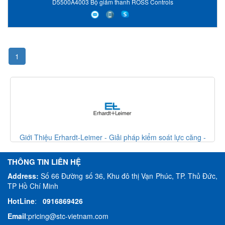
D5500A4003 Bộ giảm thanh ROSS Controls
1
eimer - Giải pháp kiểm soát lực căng -
Giới Thiệu Erhardt-Leimer
ardt Leimer VietNam
Erhardt
THÔNG TIN LIÊN HỆ
Address:
Số 66 Đường số 36, Khu đô thị Vạn Phúc, TP. Thủ Đức,
TP Hồ Chí Minh
HotLine
:
0916869426
Email
:
pricing@stc-vietnam.com