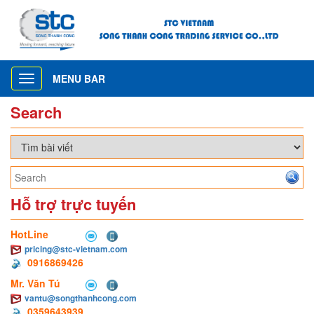
MENU BAR
Toggle
navigation
Search
Hỗ trợ trực tuyến
HotLine
pricing@stc-vietnam.com
0916869426
Mr. Văn Tú
vantu@songthanhcong.com
0359643939