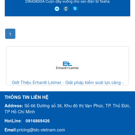
DIN43650A Cuộn dây vuông cho van điện từ Teaha
1
ệu Erhardt-Leimer - Giải pháp kiểm soát lực căng -
Giới Thiệu Er
Erhardt Leimer VietNam
THÔNG TIN LIÊN HỆ
Address:
Số 66 Đường số 36, Khu đô thị Vạn Phúc, TP. Thủ Đức,
TP Hồ Chí Minh
HotLine
:
0916869426
Email
:
pricing@stc-vietnam.com