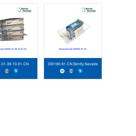
-01-39-10-01-CN
330180-91-CN Bently Nevada
 Nevada Vietnam
Vietnam