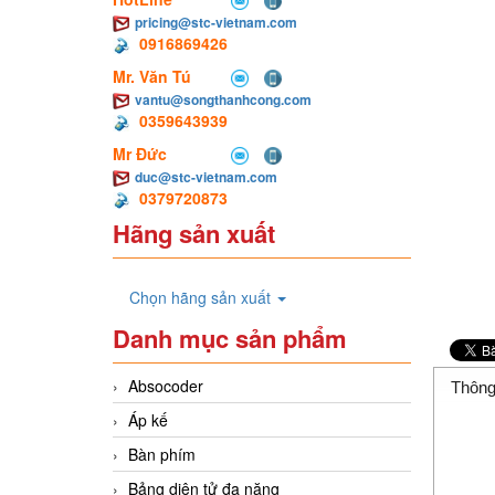
pricing@stc-vietnam.com
0916869426
Mr. Văn Tú
vantu@songthanhcong.com
0359643939
Mr Đức
duc@stc-vietnam.com
0379720873
Hãng sản xuất
Chọn hãng sản xuất
Danh mục sản phẩm
Absocoder
Thông
Áp kế
Bàn phím
Bảng diện tử đa năng