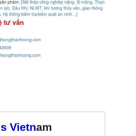
sản phẩm:
[Sắt thép công nghiệp nặng, Xi măng, Thực
n lực, Dầu Khí, NLMT, khí tượng thủy văn, giao thông
, hệ thống kiểm tra/kiểm soát an ninh…]
ệ tư vấn
@songthanhcong.com
43939
@songthanhcong.com
s Vietn
am