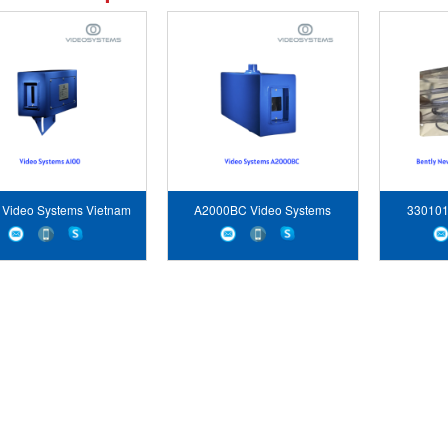
 Video Systems Vietnam
A2000BC Video Systems
330101
Vietnam
Bently