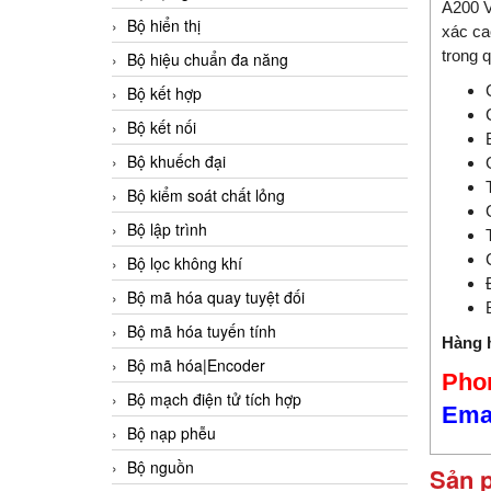
A200 V
Bộ hiển thị
xác ca
trong q
Bộ hiệu chuẩn đa năng
Bộ kết hợp
Bộ kết nối
Bộ khuếch đại
Bộ kiểm soát chất lỏng
Bộ lập trình
Bộ lọc không khí
Bộ mã hóa quay tuyệt đối
Bộ mã hóa tuyến tính
Hàng h
Bộ mã hóa|Encoder
Phon
Bộ mạch điện tử tích hợp
Ema
Bộ nạp phễu
Bộ nguồn
Sản 