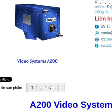
Ứng dụng 
phẩm - Điệ
thông minh
Liên h
Mr Tú
vantu
03596
vantu
 tin sản phẩm
Thông số kỹ thuật
A200 Video System