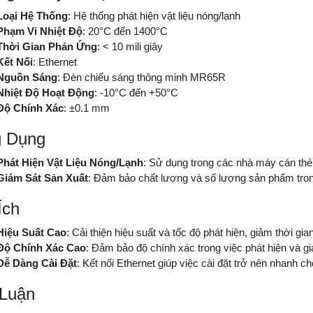
Loại Hệ Thống
: Hệ thống phát hiện vật liệu nóng/lạnh
Phạm Vi Nhiệt Độ
: 20°C đến 1400°C
Thời Gian Phản Ứng
: < 10 mili giây
Kết Nối
: Ethernet
Nguồn Sáng
: Đèn chiếu sáng thông minh MR65R
Nhiệt Độ Hoạt Động
: -10°C đến +50°C
Độ Chính Xác
: ±0.1 mm
 Dụng
Phát Hiện Vật Liệu Nóng/Lạnh
: Sử dụng trong các nhà máy cán thép
Giám Sát Sản Xuất
: Đảm bảo chất lượng và số lượng sản phẩm trong
Ích
Hiệu Suất Cao
: Cải thiện hiệu suất và tốc độ phát hiện, giảm thời gian
Độ Chính Xác Cao
: Đảm bảo độ chính xác trong việc phát hiện và gi
Dễ Dàng Cài Đặt
: Kết nối Ethernet giúp việc cài đặt trở nên nhanh c
 Luận