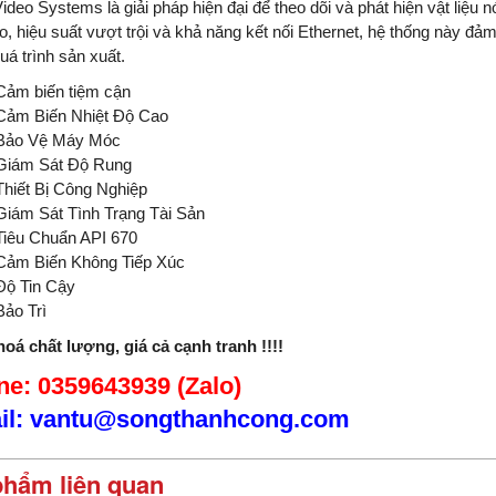
ideo Systems là giải pháp hiện đại để theo dõi và phát hiện vật liệu 
o, hiệu suất vượt trội và khả năng kết nối Ethernet, hệ thống này đảm
uá trình sản xuất.
Cảm biến tiệm cận
Cảm Biến Nhiệt Độ Cao
Bảo Vệ Máy Móc
Giám Sát Độ Rung
Thiết Bị Công Nghiệp
Giám Sát Tình Trạng Tài Sản
Tiêu Chuẩn API 670
Cảm Biến Không Tiếp Xúc
Độ Tin Cậy
Bảo Trì
oá chất lượng, giá cả cạnh tranh !!!!
e: 0359643939 (Zalo)
il: vantu@songthanhcong.com
phẩm liên quan