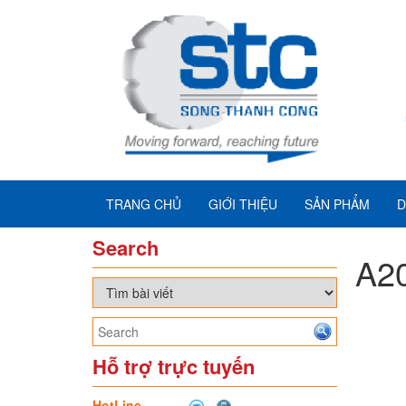
TRANG CHỦ
GIỚI THIỆU
SẢN PHẨM
D
Search
A20
Hỗ trợ trực tuyến
HotLine