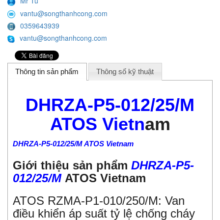
Mr Tú
vantu@songthanhcong.com
0359643939
vantu@songthanhcong.com
Thông tin sản phẩm
Thông số kỹ thuật
DHRZA-P5-012/25/M
ATOS Vietn
am
DHRZA-P5-012/25/M ATOS Vietnam
Giới thiệu sản phẩm
DHRZA-P5-
012/25/M
ATOS Vietnam
ATOS RZMA-P1-010/250/M: Van
điều khiển áp suất tỷ lệ chống cháy