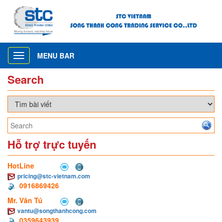
MENU BAR
Toggle
navigation
Search
Hỗ trợ trực tuyến
HotLine
pricing@stc-vietnam.com
0916869426
Mr. Văn Tú
vantu@songthanhcong.com
0359643939