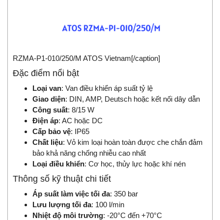
RZMA-P1-010/250/M ATOS Vietnam[/caption]
Đặc điểm nổi bật
Loại van
: Van điều khiển áp suất tỷ lệ
Giao diện
: DIN, AMP, Deutsch hoặc kết nối dây dẫn
Công suất
: 8/15 W
Điện áp
: AC hoặc DC
Cấp bảo vệ
: IP65
Chất liệu
: Vỏ kim loại hoàn toàn được che chắn đảm
bảo khả năng chống nhiễu cao nhất
Loại điều khiển
: Cơ học, thủy lực hoặc khí nén
Thông số kỹ thuật chi tiết
Áp suất làm việc tối đa
: 350 bar
Lưu lượng tối đa
: 100 l/min
Nhiệt độ môi trường
: -20°C đến +70°C